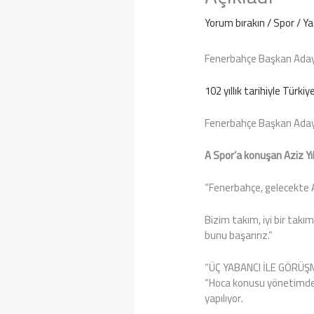
Yorum bırakın
/
Spor
/ Y
Fenerbahçe Başkan Adayı 
102 yıllık tarihiyle Türki
Fenerbahçe Başkan Adayı 
A Spor’a konuşan Aziz Yıl
“Fenerbahçe, gelecekte 
Bizim takım, iyi bir takı
bunu başarırız.”
“ÜÇ YABANCI İLE GÖRÜŞ
“Hoca konusu yönetimde 
yapılıyor.