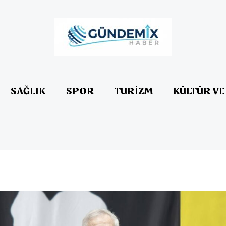
SAĞLIK
SPOR
TURİZM
KÜLTÜR VE