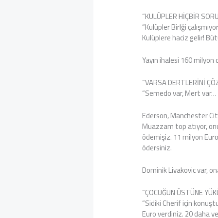
“KULÜPLER HİÇBİR SOR
“Kulüpler Birlği çalışmıy
Kulüplere haciz gelir! Bü
Yayın ihalesi 160 milyon 
“VARSA DERTLERİNİ ÇÖ
“Semedo var, Mert var… M
Ederson, Manchester City’
Muazzam top atıyor, onu
ödemişiz. 11 milyon Euro
ödersiniz.
Dominik Livakovic var, on
“ÇOCUĞUN ÜSTÜNE YÜKÜ
“Sidiki Cherif için konuş
Euro verdiniz. 20 daha ve