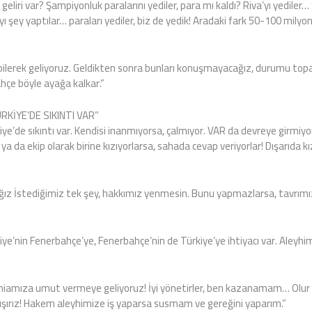
geliri var? Şampiyonluk paralarını yediler, para mı kaldı? Riva’yı yedile
’yı şey yaptılar… paraları yediler, biz de yedik! Aradaki fark 50-100 milyo
bilerek geliyoruz. Geldikten sonra bunları konuşmayacağız, durumu topa
hçe böyle ayağa kalkar.”
KİYE’DE SIKINTI VAR”
’de sıkıntı var. Kendisi inanmıyorsa, çalmıyor. VAR da devreye girmiyo
 ya da ekip olarak birine kızıyorlarsa, sahada cevap veriyorlar! Dışarıda 
ız İstediğimiz tek şey, hakkımız yenmesin. Bunu yapmazlarsa, tavrımızı 
iye’nin Fenerbahçe’ye, Fenerbahçe’nin de Türkiye’ye ihtiyacı var. Aley
iamıza umut vermeye geliyoruz! İyi yönetirler, ben kazanamam… Olur
lışırız! Hakem aleyhimize iş yaparsa susmam ve gereğini yaparım.”