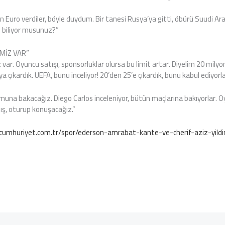
 Euro verdiler, böyle duydum. Bir tanesi Rusya’ya gitti, öbürü Suudi Arab
z biliyor musunuz?”
İMİZ VAR”
 var. Oyuncu satışı, sponsorluklar olursa bu limit artar. Diyelim 20 mil
’ya çıkardık. UEFA, bunu inceliyor! 20’den 25’e çıkardık, bunu kabul ediyorla
una bakacağız. Diego Carlos inceleniyor, bütün maçlarına bakıyorlar. 
ış, oturup konuşacağız.”
umhuriyet.com.tr/spor/ederson-amrabat-kante-ve-cherif-aziz-yildir