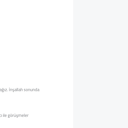
cağız. İnşallah sonunda
ı ile görüşmeler