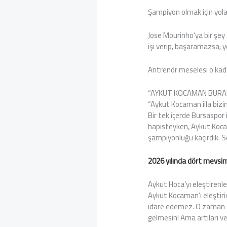
Şampiyon olmak için yola 
Jose Mourinho’ya bir şey
işi verip, başaramazsa; 
Antrenör meselesi o kadar
“AYKUT KOCAMAN BURAD
“Aykut Kocaman illa bizi
Bir tek içerde Bursaspor 
hapisteyken, Aykut Kocam
şampiyonluğu kaçırdık. 
2026 yılında dört mevsim 
Aykut Hoca’yı eleştirenle
Aykut Kocaman’ı eleştiri
idare edemez. O zaman s
gelmesin! Ama artıları ve 