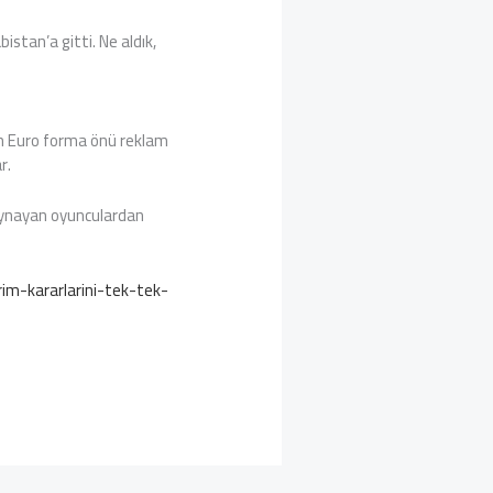
istan’a gitti. Ne aldık,
yon Euro forma önü reklam
r.
Oynayan oyunculardan
im-kararlarini-tek-tek-