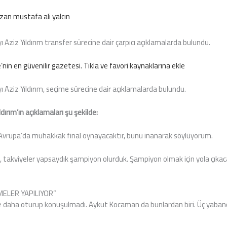
azan
mustafa ali yalcın
Aziz Yıldırım transfer sürecine dair çarpıcı açıklamalarda bulundu.
ye’nin en güvenilir gazetesi. Tıkla ve favori kaynaklarına ekle
Aziz Yıldırım, seçime sürecine dair açıklamalarda bulundu.
dırım’ın açıklamaları şu şekilde:
Avrupa’da muhakkak final oynayacaktır, bunu inanarak söylüyorum.
m, takviyeler yapsaydık şampiyon olurduk. Şampiyon olmak için yola çıka
MELER YAPILIYOR”
daha oturup konuşulmadı. Aykut Kocaman da bunlardan biri. Üç yabanc