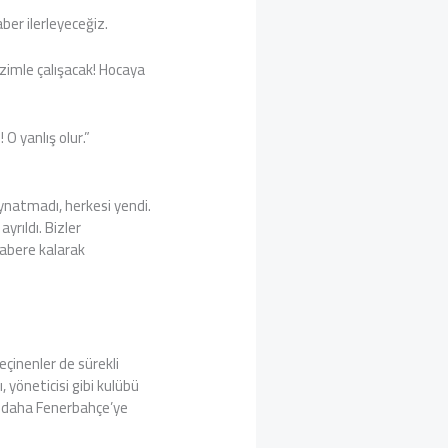
ber ilerleyeceğiz.
zimle çalışacak! Hocaya
O yanlış olur.”
oynatmadı, herkesi yendi.
yrıldı. Bizler
rabere kalarak
eçinenler de sürekli
 yöneticisi gibi kulübü
r daha Fenerbahçe’ye