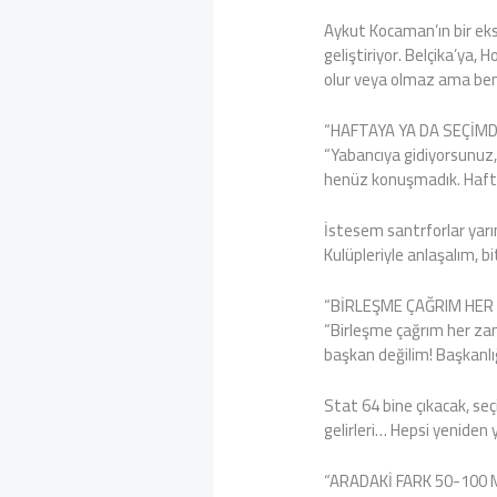
Aykut Kocaman’ın bir eks
geliştiriyor. Belçika’ya,
olur veya olmaz ama ben
“HAFTAYA YA DA SEÇİM
“Yabancıya gidiyorsunuz, 
henüz konuşmadık. Haft
İstesem santrforlar yarı
Kulüpleriyle anlaşalım, bit
“BİRLEŞME ÇAĞRIM HER
“Birleşme çağrım her zama
başkan değilim! Başkanlığ
Stat 64 bine çıkacak, seç
gelirleri… Hepsi yeniden 
“ARADAKİ FARK 50-100 