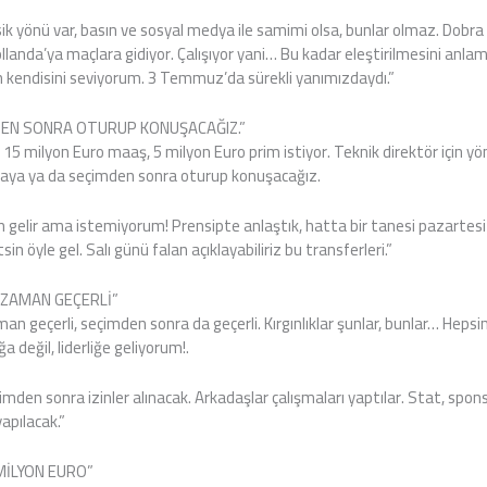
ik yönü var, basın ve sosyal medya ile samimi olsa, bunlar olmaz. Dobra 
 Hollanda’ya maçlara gidiyor. Çalışıyor yani… Bu kadar eleştirilmesini a
 kendisini seviyorum. 3 Temmuz’da sürekli yanımızdaydı.”
DEN SONRA OTURUP KONUŞACAĞIZ.”
15 milyon Euro maaş, 5 milyon Euro prim istiyor. Teknik direktör için y
aya ya da seçimden sonra oturup konuşacağız.
n gelir ama istemiyorum! Prensipte anlaştık, hatta bir tanesi pazartesi
sin öyle gel. Salı günü falan açıklayabiliriz bu transferleri.”
 ZAMAN GEÇERLİ”
n geçerli, seçimden sonra da geçerli. Kırgınlıklar şunlar, bunlar… Hepsin
a değil, liderliğe geliyorum!.
imden sonra izinler alınacak. Arkadaşlar çalışmaları yaptılar. Stat, spon
yapılacak.”
MİLYON EURO”