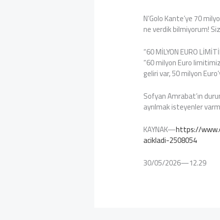
N’Golo Kante’ye 70 milyon
ne verdik bilmiyorum! Si
“60 MİLYON EURO LİMİT
“60 milyon Euro limitimiz
geliri var, 50 milyon Euro
Sofyan Amrabat’ın durum
ayrılmak isteyenler varm
KAYNAK—
https://www.c
acikladi-2508054
30/05/2026—12.29