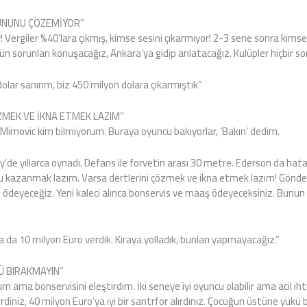
UNUNU ÇÖZEMİYOR”
or! Vergiler %40’lara çıkmış, kimse sesini çıkarmıyor! 2-3 sene sonra kim
tün sorunları konuşacağız, Ankara’ya gidip anlatacağız. Kulüpler hiçbir 
dolar sanırım, biz 450 milyon dolara çıkarmıştık”
ZMEK VE İKNA ETMEK LAZIM”
imovic kim bilmiyorum. Buraya oyuncu bakıyorlar, ‘Bakın’ dedim.
de yıllarca oynadı. Defans ile forvetin arası 30 metre. Ederson da hatal
 kazanmak lazım. Varsa dertlerini çözmek ve ikna etmek lazım! Gönder
 ödeyeceğiz. Yeni kaleci alınca bonservis ve maaş ödeyeceksiniz. Bunun 
a da 10 milyon Euro verdik. Kiraya yolladık, bunları yapmayacağız.”
 BIRAKMAYIN”
tum ama bonservisini eleştirdim. İki seneye iyi oyuncu olabilir ama acil ih
rdiniz, 40 milyon Euro’ya iyi bir santrfor alırdınız. Çocuğun üstüne yükü 