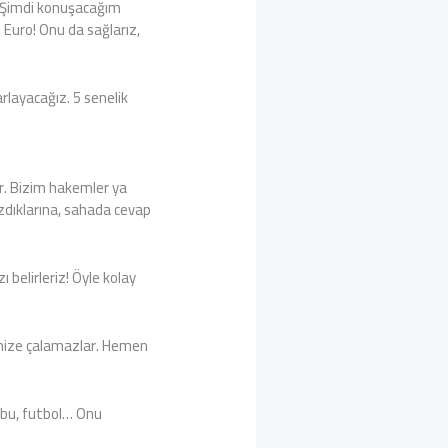
r… Şimdi konuşacağım
n Euro! Onu da sağlarız,
rlayacağız. 5 senelik
r. Bizim hakemler ya
kızdıklarına, sahada cevap
belirleriz! Öyle kolay
himize çalamazlar. Hemen
 bu, futbol… Onu