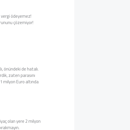
se vergi ödeyemez!
sorununu çözemiyor!
ı, önündeki de hatalı.
dik, zaten parasını
1 milyon Euro altında
tiyaç olan yere 2 milyon
bırakmayın.