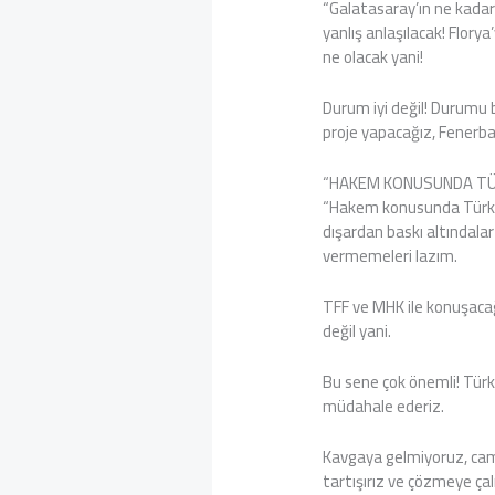
“Galatasaray’ın ne kadar 
yanlış anlaşılacak! Florya
ne olacak yani!
Durum iyi değil! Durumu 
proje yapacağız, Fenerba
“HAKEM KONUSUNDA TÜR
“Hakem konusunda Türkiye
dışardan baskı altındalar
vermemeleri lazım.
TFF ve MHK ile konuşacağ
değil yani.
Bu sene çok önemli! Türk
müdahale ederiz.
Kavgaya gelmiyoruz, cam
tartışırız ve çözmeye ça