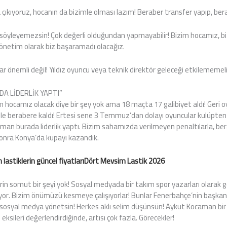
çıkıyoruz, hocanın da bizimle olması lazım! Beraber transfer yapıp, bera
 söyleyemezsin! Çok değerli olduğundan yapmayabilir! Bizim hocamız, bi
yönetim olarak biz başaramadı olacağız.
 önemli değil! Yıldız oyuncu veya teknik direktör geleceği etkilememeli! 
A LİDERLİK YAPTI”
m hocamız olacak diye bir şey yok ama 18 maçta 17 galibiyet aldı! Geri 
ile berabere kaldı! Ertesi sene 3 Temmuz’dan dolayı oyuncular kulüpten a
an burada liderlik yaptı. Bizim sahamızda verilmeyen penaltılarla, be
Sonra Konya’da kupayı kazandık.
lastiklerin güncel fiyatları
Dört Mevsim Lastik 2026
rin somut bir şeyi yok! Sosyal medyada bir takım spor yazarları olarak g
yor. Bizim önümüzü kesmeye çalışıyorlar! Bunlar Fenerbahçe’nin başkanı,
osyal medya yönetsin! Herkes aklı selim düşünsün! Aykut Kocaman bi
eksileri değerlendirdiğinde, artısı çok fazla. Görecekler!