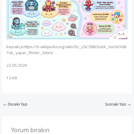
kaynakça:https://tr.wikipedia.org/wiki/En_y%C3%BCksek_has%C4%B
1lat_yapan_filmler_listesi
22.05.2026
12:48
←
Önceki Yazı
Sonraki Yazı
→
Yorum bırakın