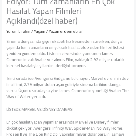
Ediyor: Tüm Zamanların En Çok
Hasılat Yapan Filmleri
Açıklandı(özel haber)
Yorum bırakın
/
Yaşam
/ Yazan
erdem ebrar
Sinema dünyasında gişe rekabeti hız kesmeden sürerken, dünya
çapında tüm zamanların en yüksek hasılat elde eden filmleri listesi
yeniden gündem oldu. Listenin zirvesinde, yönetmen James
Cameron imzalı Avatar yer alıyor. Film, yaklaşık 2.92 milyar dolarlık
küresel hasılatıyla yıllardır liderliğini koruyor.
İkinci sırada ise Avengers: Endgame bulunuyor. Marvel evreninin dev
final filmi, 2.79 milyar doları aşan geliriyle sinema tarihine damga
vurdu. Üçüncü sıradaysa yine James Cameron’ın yönettiği Avatar: The
Way of Water yer aldı.
LİSTEDE MARVEL VE DİSNEY DAMGASI
En çok hasılat yapan yapımlar arasında Marvel ve Disney filmleri
dikkat çekiyor. Avengers: Infinity War, Spider-Man: No Way Home,
Frozen II ve The Lion King gibi yapımlar milyar dolar barajını aşmayı