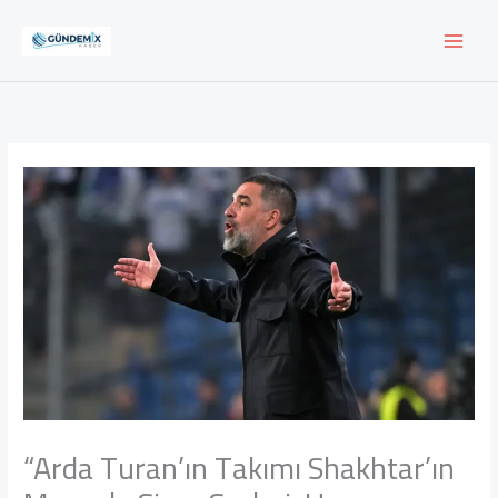
İçeriğe
atla
“Arda Turan’ın Takımı Shakhtar’ın