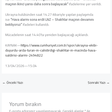
maçının ikinci yarısı daha sonra başlayacak”
ifadelerine yer verildi.
Ukrayna kulübünden saat 14.27 itibariyle yapılan paylaşımda
ise
“Hava alarmı sona erdi! LNZ – Shakhtar maçının devamını
bekliyoruz”
ifadeleri kullanıldı.
Mücadelenin saat 14.40’ta yeniden başlayacağı açıklandı.
KAYNAK—
https://www.cumhuriyet.com.tr/spor/ukrayna-ekibi-
duyurdu-arda-turan-in-calistirdigi-shakhtar-in-macinda-hava-
saldirisi-alarmi-2494822
13/04/2026—15.04
←
Önceki Yazı
Sonraki Yazı
→
Yorum bırakın
E-posta adresiniz yayınlanmayacak.
Gerekli alanlar
*
ile