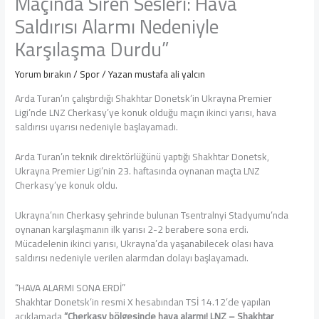
Maçında Siren Sesleri: Hava
Saldırısı Alarmı Nedeniyle
Karşılaşma Durdu”
Yorum bırakın
/
Spor
/ Yazan
mustafa ali yalcın
Arda Turan’ın çalıştırdığı Shakhtar Donetsk’in Ukrayna Premier
Ligi’nde LNZ Cherkasy’ye konuk olduğu maçın ikinci yarısı, hava
saldırısı uyarısı nedeniyle başlayamadı.
Arda Turan’ın teknik direktörlüğünü yaptığı Shakhtar Donetsk,
Ukrayna Premier Ligi’nin 23. haftasında oynanan maçta LNZ
Cherkasy’ye konuk oldu.
Ukrayna’nın Cherkasy şehrinde bulunan Tsentralnyi Stadyumu’nda
oynanan karşılaşmanın ilk yarısı 2-2 berabere sona erdi.
Mücadelenin ikinci yarısı, Ukrayna’da yaşanabilecek olası hava
saldırısı nedeniyle verilen alarmdan dolayı başlayamadı.
“HAVA ALARMI SONA ERDİ”
Shakhtar Donetsk’in resmi X hesabından TSİ 14.12’de yapılan
açıklamada
“Cherkasy bölgesinde hava alarmı! LNZ – Shakhtar