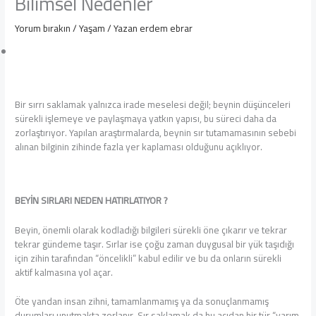
Bilimsel Nedenler
Yorum bırakın
/
Yaşam
/ Yazan
erdem ebrar
Bir sırrı saklamak yalnızca irade meselesi değil; beynin düşünceleri
sürekli işlemeye ve paylaşmaya yatkın yapısı, bu süreci daha da
zorlaştırıyor. Yapılan araştırmalarda, beynin sır tutamamasının sebebi
alınan bilginin zihinde fazla yer kaplaması olduğunu açıklıyor.
BEYİN SIRLARI NEDEN HATIRLATIYOR ?
Beyin, önemli olarak kodladığı bilgileri sürekli öne çıkarır ve tekrar
tekrar gündeme taşır. Sırlar ise çoğu zaman duygusal bir yük taşıdığı
için zihin tarafından “öncelikli” kabul edilir ve bu da onların sürekli
aktif kalmasına yol açar.
Öte yandan insan zihni, tamamlanmamış ya da sonuçlanmamış
durumları unutmakta zorlanır. Sır saklamak da bu açıdan bir tür “yarım