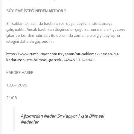
SÖYLEME İSTEĞİ NEDEN ARTIYOR ?
Sır saklamak, aslında bastırılan bir düşünceyi zihinde tutmaya
çalışmaktır. Ancak bastırılan düşünceler çoğu zaman daha sık yüzeye
çıkar ve kendini hatırlatır. Bu durum da zamanla o bilgiyi paylaşma
isteğini daha da güçlendirir.
https://www.cumhuriyet.com.tr/yasam/sir-saklamak-neden-bu-
kadar-zor-iste-bilimsel-gercek-2494530
KAYNAK
KARDES HABER
12.04.2026
21:08
Ağzımızdan Neden Sır Kaçıyor ? İşte Bilimsel
Nedenler