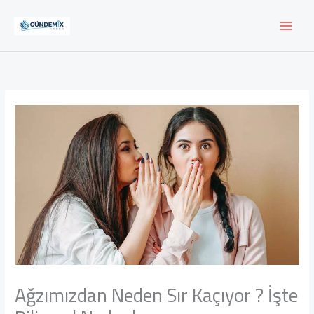
İçeriğe
atla
Ağzımızdan Neden Sır Kaçıyor ? İşte