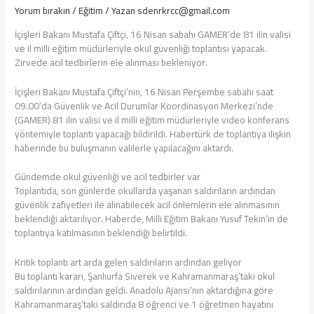
Yorum bırakın
/
Eğitim
/ Yazan
sdenrkrcc@gmail.com
İçişleri Bakanı Mustafa Çiftçi, 16 Nisan sabahı GAMER’de 81 ilin valisi
ve il milli eğitim müdürleriyle okul güvenliği toplantısı yapacak.
Zirvede acil tedbirlerin ele alınması bekleniyor.
İçişleri Bakanı Mustafa Çiftçi’nin, 16 Nisan Perşembe sabahı saat
09.00’da Güvenlik ve Acil Durumlar Koordinasyon Merkezi’nde
(GAMER) 81 ilin valisi ve il milli eğitim müdürleriyle video konferans
yöntemiyle toplantı yapacağı bildirildi. Habertürk de toplantıya ilişkin
haberinde bu buluşmanın valilerle yapılacağını aktardı.
Gündemde okul güvenliği ve acil tedbirler var
Toplantıda, son günlerde okullarda yaşanan saldırıların ardından
güvenlik zafiyetleri ile alınabilecek acil önlemlerin ele alınmasının
beklendiği aktarılıyor. Haberde, Milli Eğitim Bakanı Yusuf Tekin’in de
toplantıya katılmasının beklendiği belirtildi.
Kritik toplantı art arda gelen saldırıların ardından geliyor
Bu toplantı kararı, Şanlıurfa Siverek ve Kahramanmaraş’taki okul
saldırılarının ardından geldi. Anadolu Ajansı’nın aktardığına göre
Kahramanmaraş’taki saldırıda 8 öğrenci ve 1 öğretmen hayatını