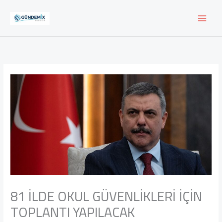
İçeriğe
atla
81 İLDE OKUL GÜVENLİKLERİ İÇİN
TOPLANTI YAPILACAK