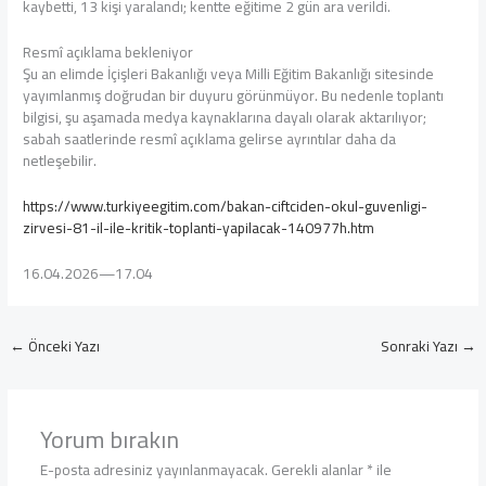
kaybetti, 13 kişi yaralandı; kentte eğitime 2 gün ara verildi.
Resmî açıklama bekleniyor
Şu an elimde İçişleri Bakanlığı veya Milli Eğitim Bakanlığı sitesinde
yayımlanmış doğrudan bir duyuru görünmüyor. Bu nedenle toplantı
bilgisi, şu aşamada medya kaynaklarına dayalı olarak aktarılıyor;
sabah saatlerinde resmî açıklama gelirse ayrıntılar daha da
netleşebilir.
https://www.turkiyeegitim.com/bakan-ciftciden-okul-guvenligi-
zirvesi-81-il-ile-kritik-toplanti-yapilacak-140977h.htm
16.04.2026—17.04
←
Önceki Yazı
Sonraki Yazı
→
Yorum bırakın
E-posta adresiniz yayınlanmayacak.
Gerekli alanlar
*
ile