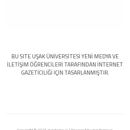
BU SITE UŞAK ÜNİVERSİTESİ YENİ MEDYA VE
İLETİŞİM ÖĞRENCİLERİ TARAFINDAN İNTERNET
GAZETİCİLİĞİ İÇİN TASARLANMIŞTIR.
Copyright © 2026 gundemix.io | Powered by gundemix.io