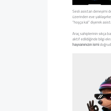
Sesli asistan deneyimi d
üzerinden eve yaklaşırke
“hoşça kal” diyerek asista
Araç sahiplerinin sıkça 
aktif edildiğinde bilgi e
hayvanınızın ismi
doğruda