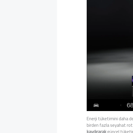
Enerji tüketimini daha d
birden fazla seyahat rotas
kaydırarak
güncel tüketim