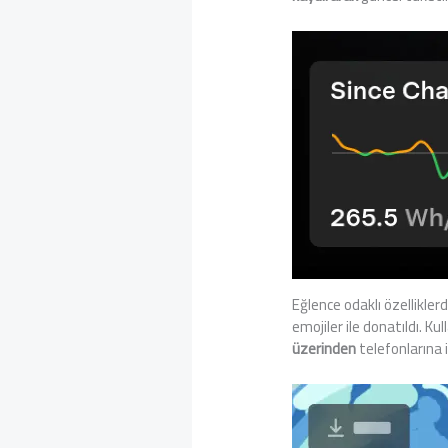
Eğlence odaklı özelliklerd
emojiler ile donatıldı. Kul
üzerinden
telefonlarına in