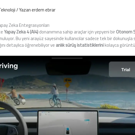
Teknoloji
/ Yazan
erdem ebrar
apay Zeka Entegrasyonları
kte
Yapay Zeka 4 (AI4)
donanımına sahip araçlar için yepyeni bir
Otonom S
uluyor. Bu yeni arayüz sayesinde kullanıcılar sadece tek bir dokunuşla 
ağını detaylıca öğrenebiliyor ve
anlık sürüş istatistiklerini
kolayca görüntül