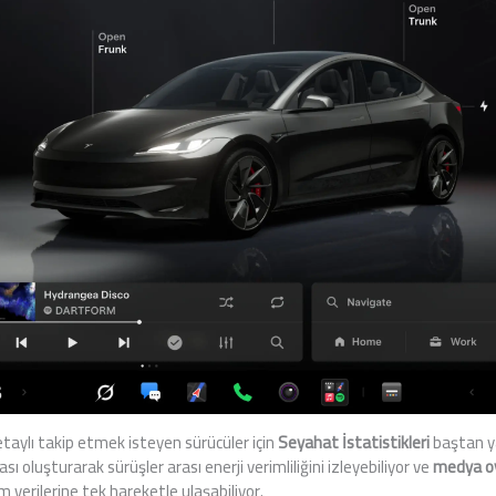
etaylı takip etmek isteyen sürücüler için
Seyahat İstatistikleri
baştan yar
ı oluşturarak sürüşler arası enerji verimliliğini izleyebiliyor ve
medya oy
 verilerine tek hareketle ulaşabiliyor.