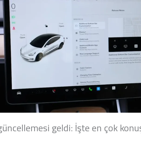
üncellemesi geldi: İşte en çok konu