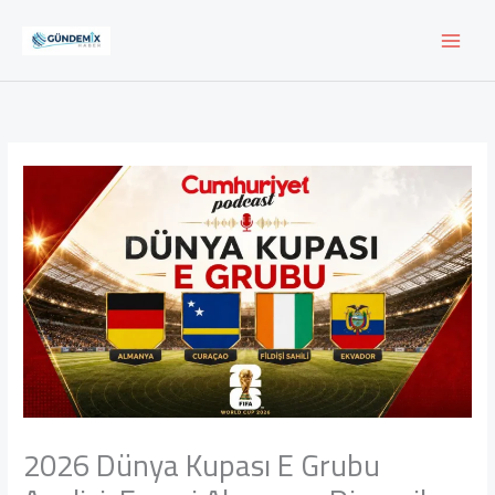
İçeriğe
atla
2026 Dünya Kupası E Grubu