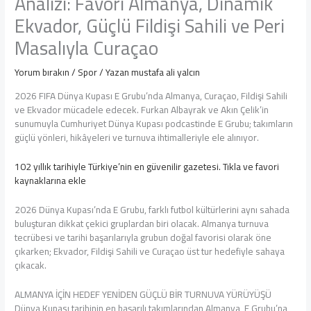
Analizi: Favori Almanya, Dinamik
Ekvador, Güçlü Fildişi Sahili ve Peri
Masalıyla Curaçao
Yorum bırakın
/
Spor
/ Yazan
mustafa ali yalcın
2026 FIFA Dünya Kupası E Grubu’nda Almanya, Curaçao, Fildişi Sahili
ve Ekvador mücadele edecek. Furkan Albayrak ve Akın Çelik’in
sunumuyla Cumhuriyet Dünya Kupası podcastinde E Grubu; takımların
güçlü yönleri, hikâyeleri ve turnuva ihtimalleriyle ele alınıyor.
102 yıllık tarihiyle Türkiye’nin en güvenilir gazetesi. Tıkla ve favori
kaynaklarına ekle
2026 Dünya Kupası’nda E Grubu, farklı futbol kültürlerini aynı sahada
buluşturan dikkat çekici gruplardan biri olacak. Almanya turnuva
tecrübesi ve tarihi başarılarıyla grubun doğal favorisi olarak öne
çıkarken; Ekvador, Fildişi Sahili ve Curaçao üst tur hedefiyle sahaya
çıkacak.
ALMANYA İÇİN HEDEF YENİDEN GÜÇLÜ BİR TURNUVA YÜRÜYÜŞÜ
Dünya Kupası tarihinin en başarılı takımlarından Almanya, E Grubu’na