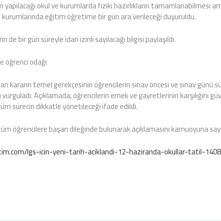
ın yapılacağı okul ve kurumlarda fiziki hazırlıkların tamamlanabilmesi a
kurumlarında eğitim öğretime bir gün ara verileceği duyuruldu.
de bir gün süreyle idari izinli sayılacağı bilgisi paylaşıldı.
ve öğrenci odağı
lınan kararın temel gerekçesinin öğrencilerin sınav öncesi ve sınav günü
rguladı. Açıklamada, öğrencilerin emek ve gayretlerinin karşılığını güven
üm sürecin dikkatle yönetileceği ifade edildi.
 tüm öğrencilere başarı dileğinde bulunarak açıklamasını kamuoyuna say
im.com/lgs-icin-yeni-tarih-aciklandi-12-haziranda-okullar-tatil-14