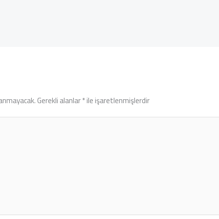
lanmayacak.
Gerekli alanlar
*
ile işaretlenmişlerdir