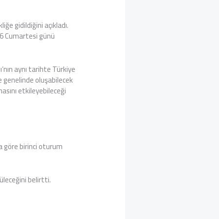
ğe gidildiğini açıkladı.
026 Cumartesi günü
’nın aynı tarihte Türkiye
ke genelinde oluşabilecek
masını etkileyebileceği
 göre birinci oturum
üleceğini belirtti.