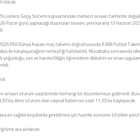
l olacak.
026 Liselere Geçiş Sistemi kapsamındaki merkezi sınavın tarihinde değişikli
26 Pazar günü yapılacağı duyurulan sınavın, yeni kararla 13 Haziran 2
di.
2026 FIFA Dünya Kupası maç takvimi doğrultusunda A Milli Futbol Takımı
lya ile karşılaşacağının netleştiği hatırlatıldı. Müsabaka sonrasında ül
fik yoğunluğu, ses ve hareketliliğin öğrencilerin dikkatini ve sınav uygula
ildi.
edi
en sınavın oturum saatlerinde herhangi bir düzenlemeye gidilmedi. Buna
.30’da, ikinci oturum olan sayısal bölüm ise saat 11.30’da başlayacak.
va en sağlıklı koşullarda girebilmesi için hazırlık sürecinin titizlikle yürüt
eğitime ara verilecek