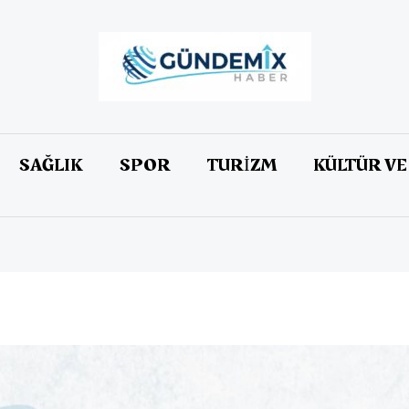
SAĞLIK
SPOR
TURİZM
KÜLTÜR VE