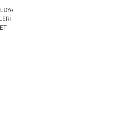
MEDYA
LERİ
NET