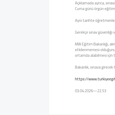
Açıklamada ayrıca, sınav
Cuma günü örgün eğitim 
Aynı tarihte öğretmenlerin 
Gerekçe sınav güvenliği 
Milli Eğitim Bakanlığı, a
etkilenmemesi olduğunu vu
ortamda alabilmesi için t
Bakanlık, sınava girecek
https://www.turkiyeegit
03.04.2026—22.53