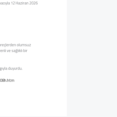
macıyla 12 Haziran 2026
 süreçlerden olumsuz
li ve sağlıklı bir
gıyla duyurdu.
0808h.htm